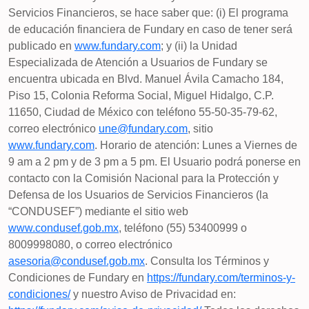
Servicios Financieros, se hace saber que: (i) El programa
de educación financiera de Fundary en caso de tener será
publicado en
www.fundary.com
; y (ii) la Unidad
Especializada de Atención a Usuarios de Fundary se
encuentra ubicada en Blvd. Manuel Ávila Camacho 184,
Piso 15, Colonia Reforma Social, Miguel Hidalgo, C.P.
11650, Ciudad de México con teléfono 55-50-35-79-62,
correo electrónico
une@fundary.com
, sitio
www.fundary.com
. Horario de atención: Lunes a Viernes de
9 am a 2 pm y de 3 pm a 5 pm. El Usuario podrá ponerse en
contacto con la Comisión Nacional para la Protección y
Defensa de los Usuarios de Servicios Financieros (la
“CONDUSEF”) mediante el sitio web
www.condusef.gob.mx
, teléfono (55) 53400999 o
8009998080, o correo electrónico
asesoria@condusef.gob.mx
. Consulta los Términos y
Condiciones de Fundary en
https://fundary.com/terminos-y-
condiciones/
y nuestro Aviso de Privacidad en: